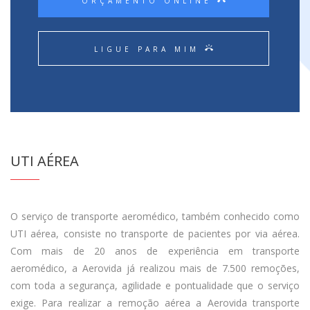
ORÇAMENTO ONLINE
ring_volume
LIGUE PARA MIM
UTI AÉREA
O serviço de transporte aeromédico, também conhecido como
UTI aérea, consiste no transporte de pacientes por via aérea.
Com mais de 20 anos de experiência em transporte
aeromédico, a Aerovida já realizou mais de 7.500 remoções,
com toda a segurança, agilidade e pontualidade que o serviço
exige. Para realizar a remoção aérea a Aerovida transporte