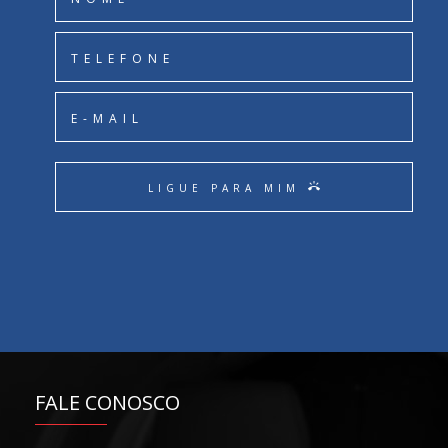
ring_volume
LIGUE PARA MIM
FALE CONOSCO